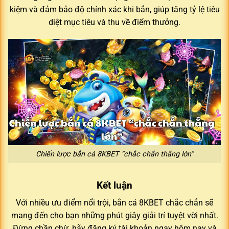
kiệm và đảm bảo độ chính xác khi bắn, giúp tăng tỷ lệ tiêu
diệt mục tiêu và thu về điểm thưởng.
Chiến lược bắn cá 8KBET “chắc chắn thắng lớn”
Kết luận
Với nhiều ưu điểm nổi trội, bắn cá 8KBET chắc chắn sẽ
mang đến cho bạn những phút giây giải trí tuyệt vời nhất.
Đừng chần chừ, hãy đăng ký tài khoản ngay hôm nay và