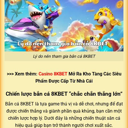
Lý do nên tham gia bắn cá 8KBET
>>> Xem thêm:
Casino 8KBET
Mở Ra Kho Tàng Các Siêu
Phẩm Được Cấp Từ Nhà Cái
Chiến lược bắn cá 8KBET “chắc chắn thắng lớn”
Bắn cá 8KBET là tựa game thú vị và dễ chơi, nhưng để đạt
được chiến thắng và giành phần quà khủng, bạn cần một
chiến lược hợp lý. Dưới đây là những chiến thuật săn cá
hiệu quả giúp bạn trở thành người chơi xuất sắc.