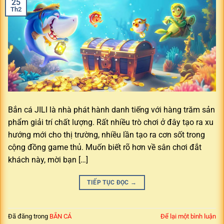
25
Th2
Bắn cá JILI là nhà phát hành danh tiếng với hàng trăm sản
phẩm giải trí chất lượng. Rất nhiều trò chơi ở đây tạo ra xu
hướng mới cho thị trường, nhiều lần tạo ra cơn sốt trong
cộng đồng game thủ. Muốn biết rõ hơn về sân chơi đắt
khách này, mời bạn […]
TIẾP TỤC ĐỌC
→
Đã đăng trong
BẮN CÁ
Để lại một bình luận