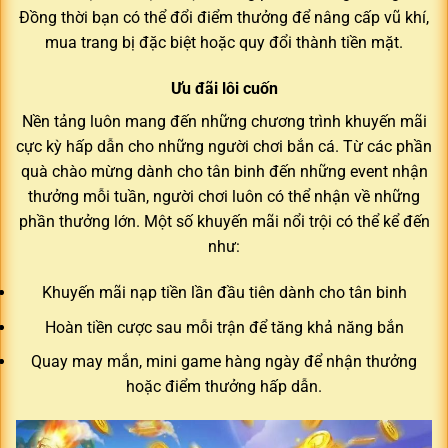
Đồng thời bạn có thể đổi điểm thưởng để nâng cấp vũ khí,
mua trang bị đặc biệt hoặc quy đổi thành tiền mặt.
Ưu đãi lôi cuốn
Nền tảng luôn mang đến những chương trình khuyến mãi
cực kỳ hấp dẫn cho những người chơi bắn cá. Từ các phần
quà chào mừng dành cho tân binh đến những event nhận
thưởng mỗi tuần, người chơi luôn có thể nhận về những
phần thưởng lớn. Một số khuyến mãi nổi trội có thể kể đến
như:
Khuyến mãi nạp tiền lần đầu tiên dành cho tân binh
Hoàn tiền cược sau mỗi trận để tăng khả năng bắn
Quay may mắn, mini game hàng ngày để nhận thưởng
hoặc điểm thưởng hấp dẫn.