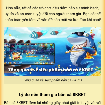
Hơn nữa, tất cả các trò chơi đều đảm bảo sự minh bạch,
uy tín và an toàn tuyệt đối cho người tham gia. Bạn có thể
hoàn toàn yên tâm về vấn đề bảo mật và lừa đảo khi chơi!
Tổng quan về siêu phẩm bắn cá 8KBET
Lý do nên tham gia bắn cá 8KBET
Bắn cá 8KBET đem lại những giây phút giải trí tuyệt vời với