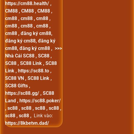
https://cm88.health/
,
CM88
,
CM88
,
CM88
,
cm88
,
cm88
,
cm88
,
cm88
,
cm88
,
cm88
,
cm88
,
đăng ký cm88
,
đăng ký cm88
,
đăng ký
cm88
,
đăng ký cm88
,
>>>
Nhà Cái SC88
,
SC88
,
SC88
,
SC88 Link
,
SC88
Link
,
https://sc88.to
,
SC88 VN
,
SC88 Link
,
SC88 Gifts
,
https://sc88.gg/
,
SC88
Land
,
https://sc88.poker/
,
sc88
,
sc88
,
sc88
,
sc88
,
sc88
,
sc88
,
Link vào:
https://8kbetvn.dad/