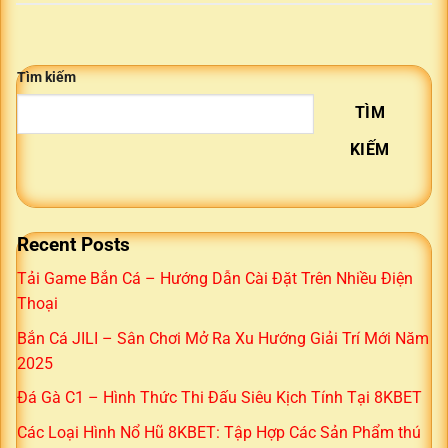
Tìm kiếm
TÌM
KIẾM
Recent Posts
Tải Game Bắn Cá – Hướng Dẫn Cài Đặt Trên Nhiều Điện
Thoại
Bắn Cá JILI – Sân Chơi Mở Ra Xu Hướng Giải Trí Mới Năm
2025
Đá Gà C1 – Hình Thức Thi Đấu Siêu Kịch Tính Tại 8KBET
Các Loại Hình Nổ Hũ 8KBET: Tập Hợp Các Sản Phẩm thú