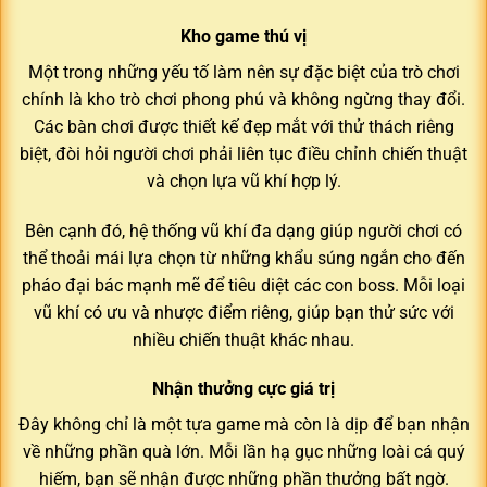
Kho game thú vị
Một trong những yếu tố làm nên sự đặc biệt của trò chơi
chính là kho trò chơi phong phú và không ngừng thay đổi.
Các bàn chơi được thiết kế đẹp mắt với thử thách riêng
biệt, đòi hỏi người chơi phải liên tục điều chỉnh chiến thuật
và chọn lựa vũ khí hợp lý.
Bên cạnh đó, hệ thống vũ khí đa dạng giúp người chơi có
thể thoải mái lựa chọn từ những khẩu súng ngắn cho đến
pháo đại bác mạnh mẽ để tiêu diệt các con boss. Mỗi loại
vũ khí có ưu và nhược điểm riêng, giúp bạn thử sức với
nhiều chiến thuật khác nhau.
Nhận thưởng cực giá trị
Đây không chỉ là một tựa game mà còn là dịp để bạn nhận
về những phần quà lớn. Mỗi lần hạ gục những loài cá quý
hiếm, bạn sẽ nhận được những phần thưởng bất ngờ.