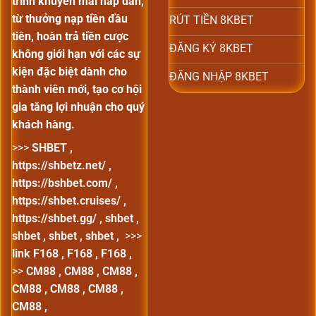
trình khuyến mãi hấp dẫn,
từ thưởng nạp tiền đầu
RÚT TIỀN 8KBET
tiên, hoàn trả tiền cược
ĐĂNG KÝ 8KBET
không giới hạn với các sự
kiện đặc biệt dành cho
ĐĂNG NHẬP 8KBET
thành viên mới, tạo cơ hội
gia tăng lợi nhuận cho quý
khách hàng.
>>>
SHBET
,
https://shbetz.net/
,
https://bshbet.com/
,
https://shbet.cruises/
,
https://shbet.gg/
,
shbet
,
shbet
,
shbet
,
shbet
,
>>>
link F168
,
F168
,
F168
,
>>
CM88
,
CM88
,
CM88
,
CM88
,
CM88
,
CM88
,
CM88
,