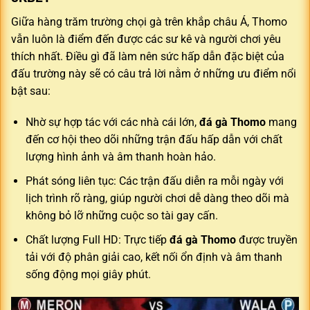
Giữa hàng trăm trường chọi gà trên khắp châu Á, Thomo
vẫn luôn là điểm đến được các sư kê và người chơi yêu
thích nhất. Điều gì đã làm nên sức hấp dẫn đặc biệt của
đấu trường này sẽ có câu trả lời nằm ở những ưu điểm nổi
bật sau:
Nhờ sự hợp tác với các nhà cái lớn,
đá gà Thomo
mang
đến cơ hội theo dõi những trận đấu hấp dẫn với chất
lượng hình ảnh và âm thanh hoàn hảo.
Phát sóng liên tục: Các trận đấu diễn ra mỗi ngày với
lịch trình rõ ràng, giúp người chơi dễ dàng theo dõi mà
không bỏ lỡ những cuộc so tài gay cấn.
Chất lượng Full HD: Trực tiếp
đá gà Thomo
được truyền
tải với độ phân giải cao, kết nối ổn định và âm thanh
sống động mọi giây phút.