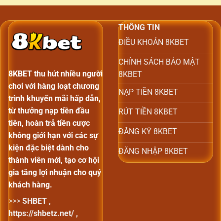
THÔNG TIN
ĐIỀU KHOẢN 8KBET
CHÍNH SÁCH BẢO MẬT
8KBET
thu hút nhiều người
8KBET
chơi với hàng loạt chương
NẠP TIỀN 8KBET
trình khuyến mãi hấp dẫn,
từ thưởng nạp tiền đầu
RÚT TIỀN 8KBET
tiên, hoàn trả tiền cược
ĐĂNG KÝ 8KBET
không giới hạn với các sự
kiện đặc biệt dành cho
ĐĂNG NHẬP 8KBET
thành viên mới, tạo cơ hội
gia tăng lợi nhuận cho quý
khách hàng.
>>>
SHBET
,
https://shbetz.net/
,