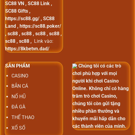
SC88 VN
,
SC88 Link
,
SC88 Gifts
,
https://sc88.gg/
,
SC88
Land
,
https://sc88.poker/
,
sc88
,
sc88
,
sc88
,
sc88
,
sc88
,
sc88
,
Link vào:
https://8kbetvn.dad/
SẢN PHẨM
Chúng tôi có các trò
chơi phù hợp với mọi
CASINO
người khi chơi Casino
BẮN CÁ
Online. Không chỉ có hàng
trăm trò chơi Casino,
NỔ HŨ
chúng tôi còn gửi tặng
ĐÁ GÀ
nhiều phần thưởng và
THỂ THAO
khuyến mãi hấp dẫn cho
các thành viên của mình.
XỔ SỐ