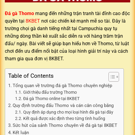
Đá gà Thomo
mang đến những trận tranh tài đỉnh cao độc
quyền tại
8KBET
nơi các chiến kê mạnh mẽ so tài. Đây là
trường chọi gà danh tiếng nhất tại Campuchia quy tụ
những dòng thần kê xuất sắc diễn ra với hàng trăm trận
đấu/ ngày. Bài viết sẽ giúp bạn hiểu hơn về Thomo, từ luật
chơi đến ưu điểm nổi bật của loại hình giải trí này và cách
tham gia qua đơn vị 8KBET.
Table of Contents
Tổng quan về trường đá gà Thomo chuyên nghiệp
Giới thiệu đấu trường Thomo
Đá gà Thomo online tại 8KBET
Quy định trường đấu Thomo và cán cân công bằng
Quy định áp dụng cho mọi loại hình đá gà tại đây
Kết quả được xác định theo từng tình huống
Sức hút của sảnh Thomo chuyên về đá gà tại 8KBET
Kết luận