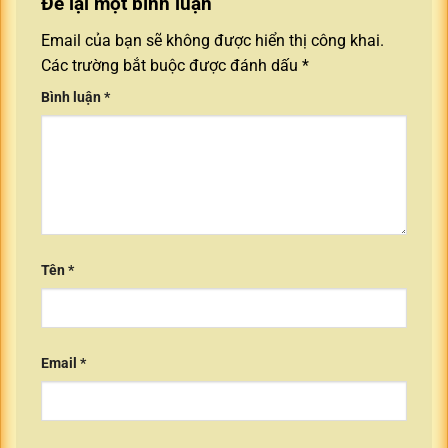
Để lại một bình luận
Email của bạn sẽ không được hiển thị công khai.
Các trường bắt buộc được đánh dấu
*
Bình luận
*
Tên
*
Email
*