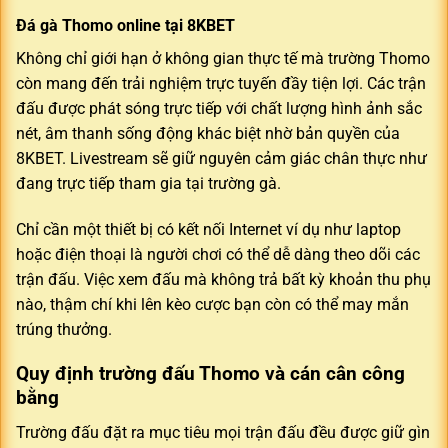
Đá gà Thomo online tại 8KBET
Không chỉ giới hạn ở không gian thực tế mà trường Thomo
còn mang đến trải nghiệm trực tuyến đầy tiện lợi. Các trận
đấu được phát sóng trực tiếp với chất lượng hình ảnh sắc
nét, âm thanh sống động khác biệt nhờ bản quyền của
8KBET. Livestream sẽ giữ nguyên cảm giác chân thực như
đang trực tiếp tham gia tại trường gà.
Chỉ cần một thiết bị có kết nối Internet ví dụ như laptop
hoặc điện thoại là người chơi có thể dễ dàng theo dõi các
trận đấu. Việc xem đấu mà không trả bất kỳ khoản thu phụ
nào, thậm chí khi lên kèo cược bạn còn có thể may mắn
trúng thưởng.
Quy định trường đấu Thomo và cán cân công
bằng
Trường đấu đặt ra mục tiêu mọi trận đấu đều được giữ gìn