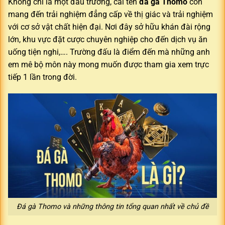
Không chỉ là một đấu trường, cái tên
đá gà Thomo
còn
mang đến trải nghiệm đẳng cấp về thị giác và trải nghiệm
với cơ sở vật chất hiện đại. Nơi đây sở hữu khán đài rộng
lớn, khu vực đặt cược chuyên nghiệp cho đến dịch vụ ăn
uống tiện nghi,…. Trường đấu là điểm đến mà những anh
em mê bộ môn này mong muốn được tham gia xem trực
tiếp 1 lần trong đời.
Đá gà Thomo và những thông tin tổng quan nhất về chủ đề