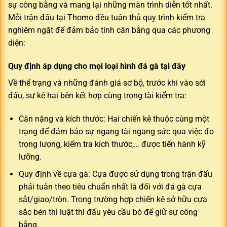
sự công bằng và mang lại những màn trình diễn tốt nhất.
Mỗi trận đấu tại Thomo đều tuân thủ quy trình kiểm tra
nghiêm ngặt để đảm bảo tính cân bằng qua các phương
diện:
Quy định áp dụng cho mọi loại hình đá gà tại đây
Về thể trạng và những đánh giá sơ bộ, trước khi vào sới
đấu, sư kê hai bên kết hợp cùng trọng tài kiểm tra:
Cân nặng và kích thước: Hai chiến kê thuộc cùng một
trạng để đảm bảo sự ngang tài ngang sức qua việc đo
trọng lượng, kiểm tra kích thước,… được tiến hành kỹ
lưỡng.
Quy định về cựa gà: Cựa được sử dụng trong trận đấu
phải tuân theo tiêu chuẩn nhất là đối với đá gà cựa
sắt/giao/tròn. Trong trường hợp chiến kê sở hữu cựa
sắc bén thì luật thi đấu yêu cầu bó để giữ sự công
bằng.